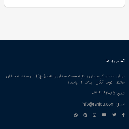
تماس با ما
تهران: خیابان کریم خان زند(به سمت میدان ولیعصر(عج)) - نرسیده به خیابان
حافظ - کوچه آبگان - پلاک 4 - واحد 1
تلفن: 91094085-021
ایمیل: info@rahjou.com