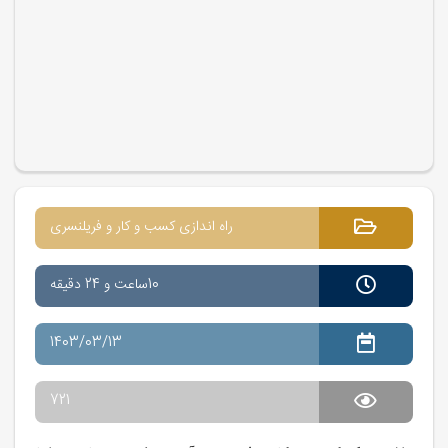
راه اندازی کسب و کار و فریلنسری
10ساعت و 24 دقیقه
1403/03/13
721